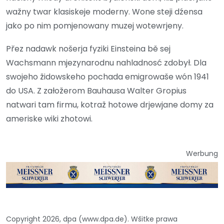
wažny twar klasiskeje moderny. Wone steji dźensa
jako po nim pomjenowany muzej wotewrjeny.
Přez nadawk nošerja fyziki Einsteina bě sej
Wachsmann mjezynarodnu nahladnosć zdobył. Dla
swojeho židowskeho pochada emigrowaše wón 1941
do USA. Z załožerom Bauhausa Walter Gropius
natwari tam firmu, kotraž hotowe drjewjane domy za
ameriske wiki zhotowi.
Werbung
Copyright 2026, dpa (www.dpa.de). Wšitke prawa