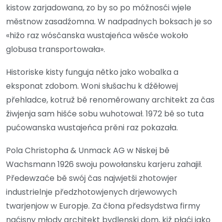
kistow zarjadowana, zo by so po móžnosći wjele
městnow zasadźomna. W nadpadnych boksach je so
«hižo raz wósčanska wustajeńca wěsće wokoło
globusa transportowała».
Historiske kisty funguja nětko jako wobalka a
eksponat zdobom. Woni słušachu k dźěłowej
přehladce, kotruž bě renoměrowany architekt za čas
žiwjenja sam hišće sobu wuhotował. 1972 bě so tuta
pućowanska wustajeńca prěni raz pokazała.
Pola Christopha & Unmack AG w Niskej bě
Wachsmann 1926 swoju powołansku karjeru zahajił.
Předewzaće bě swój čas najwjetši zhotowjer
industrielnje předzhotowjenych drjewowych
twarjenjow w Europje. Za čłona předsydstwa firmy
naćisny młody architekt bydlenski dom, kiž płaći jako