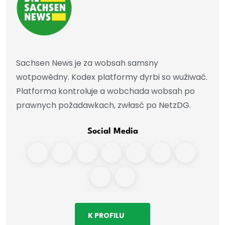
Sachsen News je za wobsah samsny
wotpowědny. Kodex platformy dyrbi so wužiwać.
Platforma kontroluje a wobchada wobsah po
prawnych požadawkach, zwłasć po NetzDG.
Social Media
K PROFILU