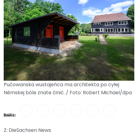
Pućowanska wustajeńca ma architekta po cyłej
Němskej bóle znate činić. / Foto: Robert Michael/dpa
Dźělić:
Z: DieSachsen News