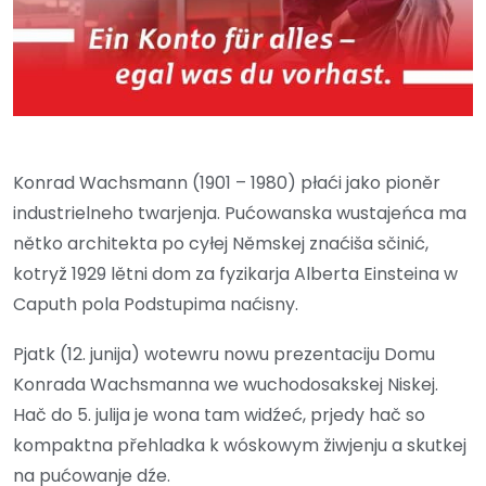
Konrad Wachsmann (1901 – 1980) płaći jako pioněr
industrielneho twarjenja. Pućowanska wustajeńca ma
nětko architekta po cyłej Němskej znaćiša sčinić,
kotryž 1929 lětni dom za fyzikarja Alberta Einsteina w
Caputh pola Podstupima naćisny.
Pjatk (12. junija) wotewru nowu prezentaciju Domu
Konrada Wachsmanna we wuchodosakskej Niskej.
Hač do 5. julija je wona tam widźeć, prjedy hač so
kompaktna přehladka k wóskowym žiwjenju a skutkej
na pućowanje dźe.