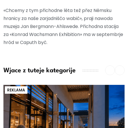
«Chcemy z tym přichodne lěta tež přez Němsku
hranicy za naše zarjadnišćo wabić», praji nawoda
muzeja Jan Bergmann-Ahlswede. Přichodna stacija
za «Konrad Wachsmann Exhibition» ma w septembrje
hród w Caputh być.
Wjace z tuteje kategorije
REKLAMA