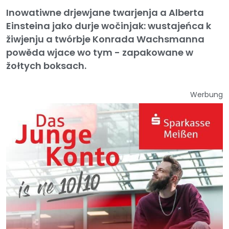
Inowatiwne drjewjane twarjenja a Alberta
Einsteina jako durje wočinjak: wustajeńca k
žiwjenju a twórbje Konrada Wachsmanna
powěda wjace wo tym - zapakowane w
žołtych boksach.
Werbung