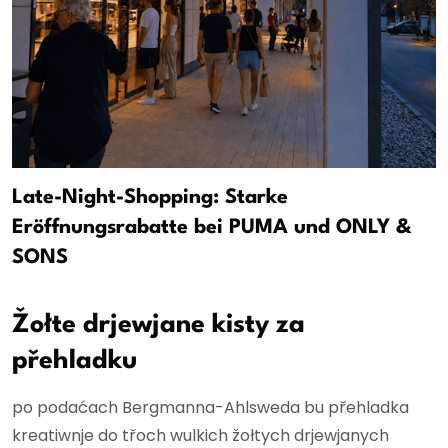
Late-Night-Shopping: Starke
Eröffnungsrabatte bei PUMA und ONLY &
SONS
Žołte drjewjane kisty za
přehladku
po podaćach Bergmanna-Ahlsweda bu přehladka
kreatiwnje do třoch wulkich žołtych drjewjanych