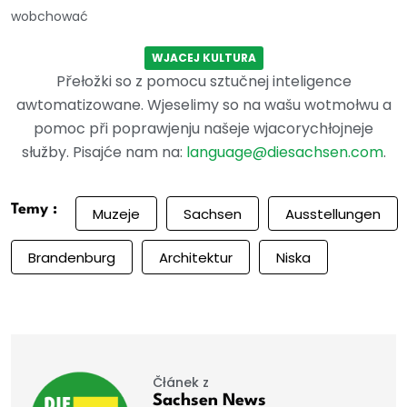
wobchować
WJACEJ KULTURA
Přełožki so z pomocu sztučnej inteligence
awtomatizowane. Wjeselimy so na wašu wotmołwu a
pomoc při poprawjenju našeje wjacorychłojneje
słužby. Pisajće nam na:
language@diesachsen.com
.
Temy :
Muzeje
Sachsen
Ausstellungen
Brandenburg
Architektur
Niska
Čłánek z
Sachsen News