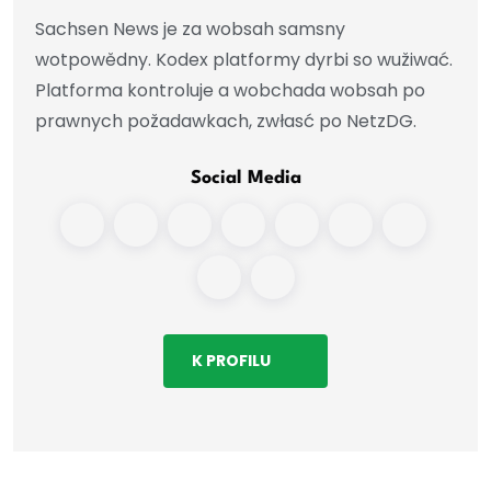
Sachsen News je za wobsah samsny
wotpowědny. Kodex platformy dyrbi so wužiwać.
Platforma kontroluje a wobchada wobsah po
prawnych požadawkach, zwłasć po NetzDG.
Social Media
K PROFILU