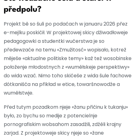
předpolu?
Projekt bě so šuli po podaćach w januaru 2026 přez
e-mejlku poskićił. W projektowej skicy dźiwadłoweje
pedagogowki a studentki wučerstwa je so
předewzaće na temu «Zmužitosć» wopisało, kotrež
měješe «aktualne politiske temy» kaž tež wosobinske
połoženje młodostnych z «wuměłskeje perspektiwy»
do wida wzać. Nimo toho skićeše z wida šule fachowe
dótkanišća na přikład w etice, towaršnowodźe a
wuměłstwje.
Před tutym pozadkom njeje «žanu přičinu k tukanju»
było, zo bychu so medije z potencielnje
pornografiskim wobsahom zasadźili, zdźěli krajny
zarjad. Z projektoweje skicy njeje so «žane