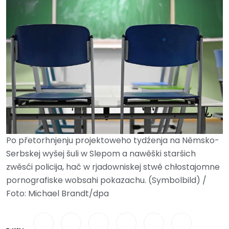
Po přetorhnjenju projektoweho tydźenja na Němsko-
Serbskej wyšej šuli w Slepom a nawěški staršich
zwěsći policija, hač w rjadowniskej stwě chłostajomne
pornografiske wobsahi pokazachu. (Symbolbild) /
Foto: Michael Brandt/dpa