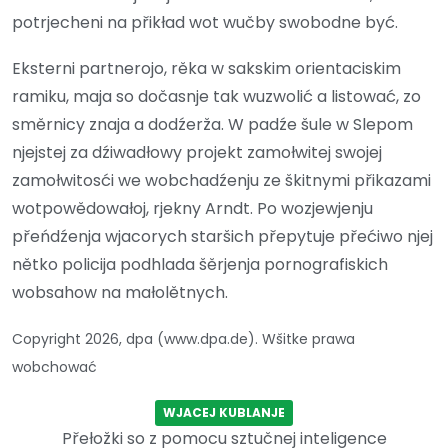
potrjecheni na přikład wot wučby swobodne być.
Eksterni partnerojo, rěka w sakskim orientaciskim
ramiku, maja so dočasnje tak wuzwolić a listować, zo
směrnicy znaja a dodźerža. W padźe šule w Slepom
njejstej za dźiwadłowy projekt zamołwitej swojej
zamołwitosći we wobchadźenju ze škitnymi přikazami
wotpowědowałoj, rjekny Arndt. Po wozjewjenju
přeńdźenja wjacorych staršich přepytuje přećiwo njej
nětko policija podhlada šěrjenja pornografiskich
wobsahow na małolětnych.
Copyright 2026, dpa (www.dpa.de). Wšitke prawa
wobchować
WJACEJ KUBLANJE
Přełožki so z pomocu sztučnej inteligence