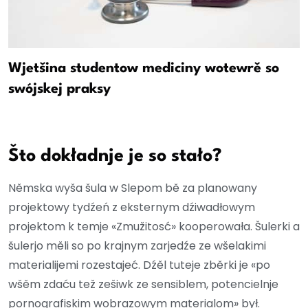
Wjetšina studentow mediciny wotewrě so
swójskej praksy
Što dokładnje je so stało?
Němska wyša šula w Slepom bě za planowany
projektowy tydźeń z eksternym dźiwadłowym
projektom k temje «Zmužitosć» kooperowała. Šulerki a
šulerjo měli so po krajnym zarjedźe ze wšelakimi
materialijemi rozestajeć. Dźěl tuteje zběrki je «po
wšěm zdaću tež zešiwk ze sensiblem, potencielnje
pornografiskim wobrazowym materialom» był.