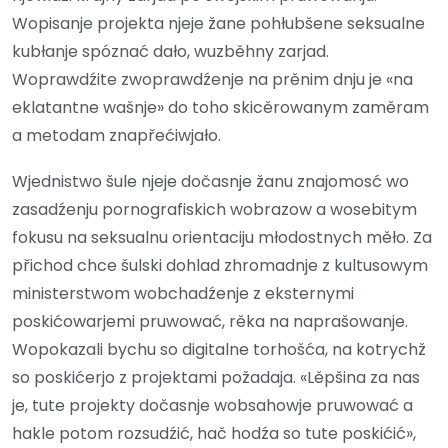
Wopisanje projekta njeje žane pohłubšene seksualne
kubłanje spóznać dało, wuzběhny zarjad.
Woprawdźite zwoprawdźenje na prěnim dnju je «na
eklatantne wašnje» do toho skicěrowanym zaměram
a metodam znapřećiwjało.
Wjednistwo šule njeje dočasnje žanu znajomosć wo
zasadźenju pornografiskich wobrazow a wosebitym
fokusu na seksualnu orientaciju młodostnych měło. Za
přichod chce šulski dohlad zhromadnje z kultusowym
ministerstwom wobchadźenje z eksternymi
poskićowarjemi pruwować, rěka na naprašowanje.
Wopokazali bychu so digitalne torhošća, na kotrychž
so poskićerjo z projektami požadaja. «Lěpšina za nas
je, tute projekty dočasnje wobsahowje pruwować a
hakle potom rozsudźić, hač hodźa so tute poskićić»,