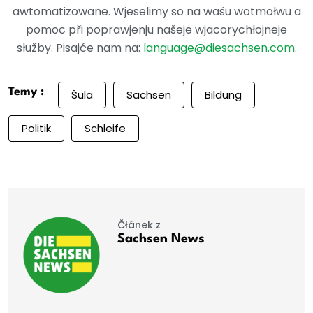
awtomatizowane. Wjeselimy so na wašu wotmołwu a
pomoc při poprawjenju našeje wjacorychłojneje
słužby. Pisajće nam na:
language@diesachsen.com
.
Temy :
Šula
Sachsen
Bildung
Politik
Schleife
Čłánek z
Sachsen News