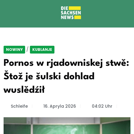
/
NOWINY
KUBLANJE
Pornos w rjadowniskej stwě:
Štož je šulski dohlad
wuslědźił
Schleife
16. Apryla 2026
04:02 Uhr