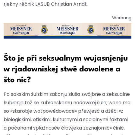
rjekny rěčnik LASUB Christian Arndt.
Werbung
Što je při seksualnym wujasnjenju
w rjadowniskej stwě dowolene a
što nic?
Po sakskim šulskim zakonju słuša swójbne a seksualne
kubłanje tež ke kubłanskemu nadawkej šule; wona ma
so «starobje wotpowědowace» přewjesć a dźěći «z
biologiskimi, etiskimi, kulturnymi a socialnymi faktami
a poćahami splažnosće čłowjeka zeznajomić» činić,