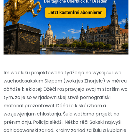
Im wobłuku projektoweho tydźenja na wyšej šuli we
wuchodosakskim Slepom (wokrjes Zhorjelc) w měrcu
dóńdźe k eklatej: Dźěći rozprawjeja swojim staršim wo
tym, zo je so w rjadowniskej stwě pornografiski
material prezentował. Dóńdźe k skóržbam a
wozjewjenjam chłostanja. Šula wotłama projekt na
prěnim dnju. Policija slědźi. Nětko rěči Sakski najwyši
dohladowanski zarjad, Krajny zarjad za šulu a kubłanje