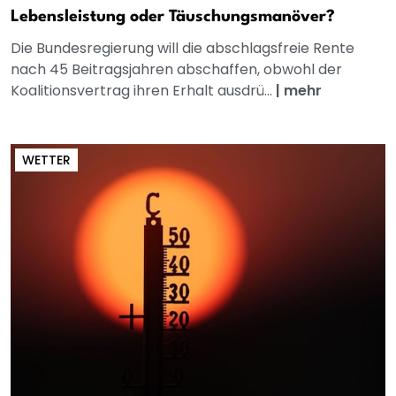
Lebensleistung oder Täuschungsmanöver?
Die Bundesregierung will die abschlagsfreie Rente
nach 45 Beitragsjahren abschaffen, obwohl der
Koalitionsvertrag ihren Erhalt ausdrü...
|
mehr
WETTER