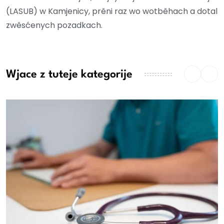
(LASUB) w Kamjenicy, prěni raz wo wotběhach a dotal
zwěsćenych pozadkach.
Wjace z tuteje kategorije