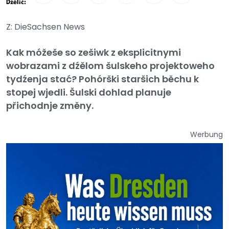
Dźělić:
Z: DieSachsen News
Kak móžeše so zešiwk z eksplicitnymi
wobrazami z dźělom šulskeho projektoweho
tydźenja stać? Pohórški staršich běchu k
stopej wjedli. Šulski dohlad planuje
přichodnje změny.
Werbung