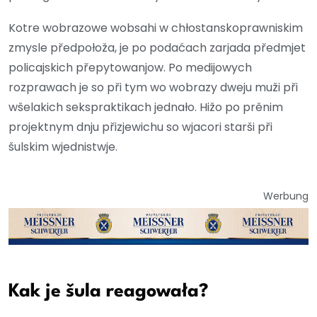
Kotre wobrazowe wobsahi w chłostanskoprawniskim
zmysle předpołoža, je po podaćach zarjada předmjet
policajskich přepytowanjow. Po medijowych
rozprawach je so při tym wo wobrazy dweju muži při
wšelakich sekspraktikach jednało. Hižo po prěnim
projektnym dnju přizjewichu so wjacori starši při
šulskim wjednistwje.
Werbung
Kak je šula reagowała?