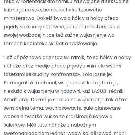
rěka w «orientaciskim ramiku za swójbne a seksualne
kubłanje na sakskich šulach» kultusoweho
ministerstwa. Dokelž bywaja hólcy a holcy přeco
prjedy seksualnje aktiwne, poruča ministerstwo w
swojej wodźacej nitce tež zažne wujasnjenje wo
temach kaž infekciski škit a zadźěwanje.
Tež připóznawa orientaciski ramik, zo so hólcy a holcy
něhdźe přez medije přeco prjedy z «nimale wšěmi
fasetami seksuality konfrontuja». Tola jasne je:
Pornografiski material, wšojedne w kotrej formje,
njesłuša k wujasnjenju w rjadowni, kaž LASUB-rěčnik
Arndt praji. Dokelž je seksualne wujasnjenje tak a tak
sensibelna tema, wothłosowachu šule planowane
wobsahi zwjetša wusko ze staršimaj šulerjow a
šulerkow. Měli tute něhdźe z nabožnym
swětonahladanjom jednotliwcow koliděrować, móhli