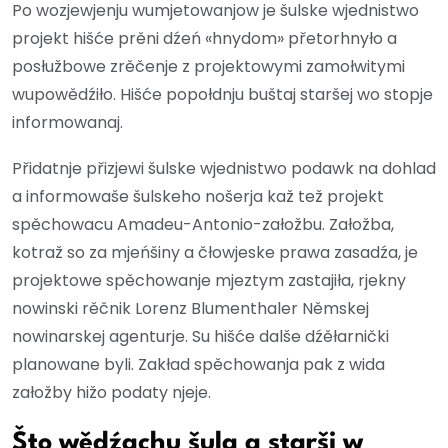
Po wozjewjenju wumjetowanjow je šulske wjednistwo
projekt hišće prěni dźeń «hnydom» přetorhnyło a
posłužbowe zrěčenje z projektowymi zamołwitymi
wupowědźiło. Hišće popołdnju buštaj staršej wo stopje
informowanaj.
Přidatnje přizjewi šulske wjednistwo podawk na dohlad
a informowaše šulskeho nošerja kaž tež projekt
spěchowacu Amadeu-Antonio-załožbu. Załožba,
kotraž so za mjeńšiny a čłowjeske prawa zasadźa, je
projektowe spěchowanje mjeztym zastajiła, rjekny
nowinski rěčnik Lorenz Blumenthaler Němskej
nowinarskej agenturje. Su hišće dalše dźěłarnički
planowane byli. Zakład spěchowanja pak z wida
załožby hižo podaty njeje.
Što wědźachu šula a starši w