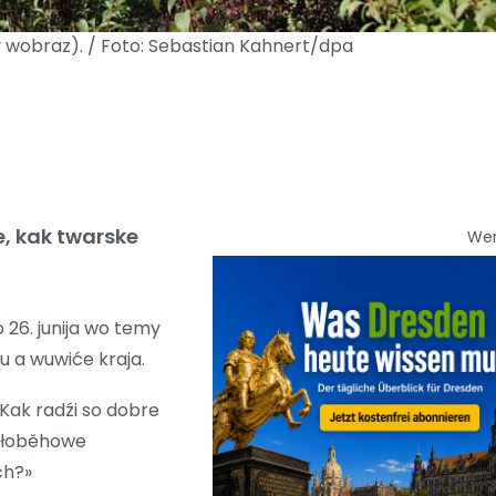
y wobraz). / Foto: Sebastian Kahnert/dpa
, kak twarske
We
 26. junija wo temy
u a wuwiće kraja.
«Kak radźi so dobre
kołoběhowe
ch?»