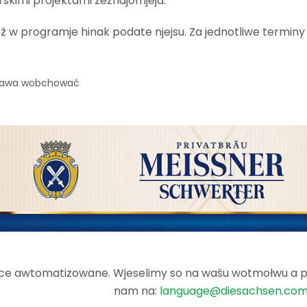
rskimi projektami zeznajomjeja.
 w programje hinak podate njejsu. Za jednotliwe terminy j
 prawa wobchować
ence awtomatizowane. Wjeselimy so na wašu wotmołwu a po
nam na:
language@diesachsen.co