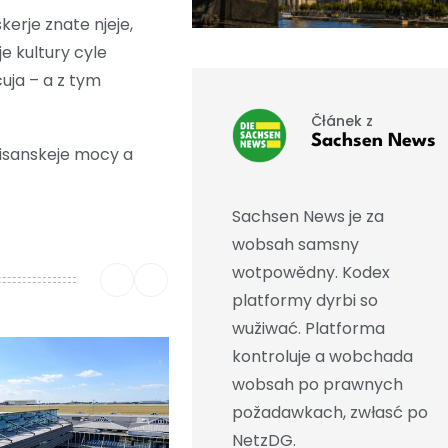
kerje znate njeje,
e kultury cyle
uja – a z tym
Čłánek z
Sachsen News
risanskeje mocy a
Sachsen News je za
wobsah samsny
wotpowědny. Kodex
platformy dyrbi so
wužiwać. Platforma
kontroluje a wobchada
wobsah po prawnych
požadawkach, zwłasć po
NetzDG.