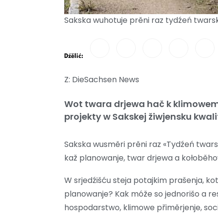
Sakska wuhotuje prěni raz tydźeń twarsk
Dźělić:
Z: DieSachsen News
Wot twara drjewa hač k klimowemu
projekty w Sakskej žiwjensku kwali
Sakska wusměri prěni raz «Tydźeń twarsk
kaž planowanje, twar drjewa a kołoběhow
W srjedźišću steja potajkim prašenja, k
planowanje? Kak móže so jednorišo a re
hospodarstwo, klimowe přiměrjenje, soc