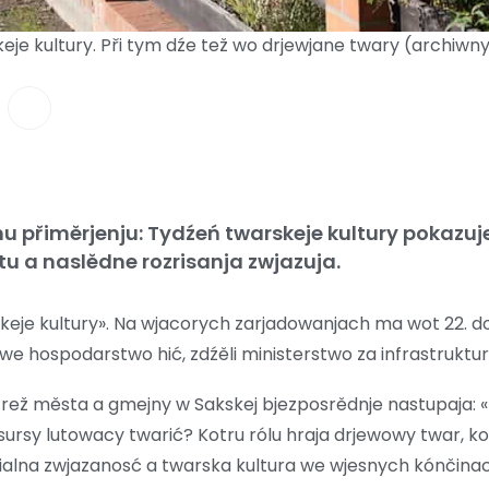
eje kultury. Při tym dźe tež wo drjewjane twary (archiwn
 přiměrjenju: Tydźeń twarskeje kultury pokazuje
tu a naslědne rozrisanja zwjazuja.
eje kultury». Na wjacorych zarjadowanjach ma wot 22. do
e hospodarstwo hić, zdźěli ministerstwo za infrastruktur
otrež města a gmejny w Sakskej bjezposrědnje nastupaja: 
sursy lutowacy twarić? Kotru rólu hraja drjewowy twar, 
ialna zwjazanosć a twarska kultura we wjesnych kónčina