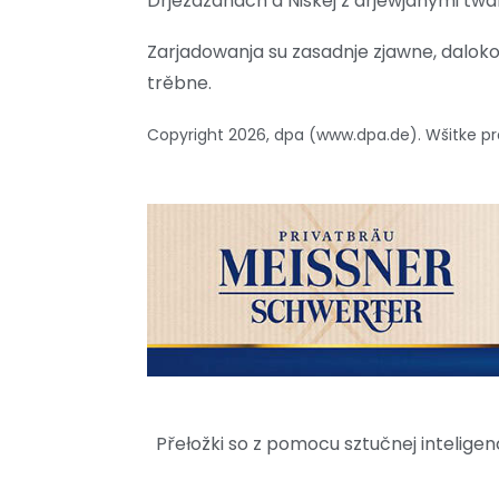
Drježdźanach a Niskej z drjewjanymi twa
Zarjadowanja su zasadnje zjawne, dalokož
trěbne.
Copyright 2026, dpa (www.dpa.de). Wšitke
Přełožki so z pomocu sztučnej intelig