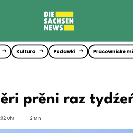
Kultura
Podawki
Pracowniske m
ri prěni raz tydźeń
:02 Uhr
2 Min