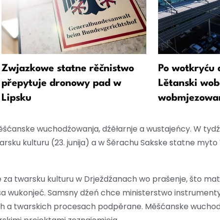
Zwjazkowe statne rěčnistwo
Po wotkryću 
přepytuje dronowy pad w
Lětanski wob
Lipsku
wobmjezowa
šćanske wuchodźowanja, dźěłarnje a wustajeńcy. W tydźe
sku kulturu (23. junija) a w Šěrachu Sakske statne myto
e za twarsku kulturu w Drježdźanach wo prašenje, što ma
a wukonjeć. Samsny dźeń chce ministerstwo instrumenty 
ch a twarskich procesach podpěrane. Měšćanske wuchodź