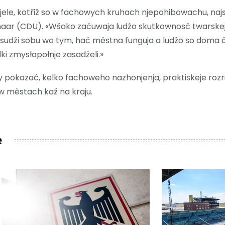
wjele, kotřiž so w fachowych kruhach njepohibowachu, najs
haar (CDU). «Wšako začuwaja ludźo skutkownosć twarskej
zsudźi sobu wo tym, hač městna funguja a ludźo so doma č
ki zmysłapołnje zasadźeli.»
 pokazać, kelko fachoweho nazhonjenja, praktiskeje roz
 w městach kaž na kraju.
e