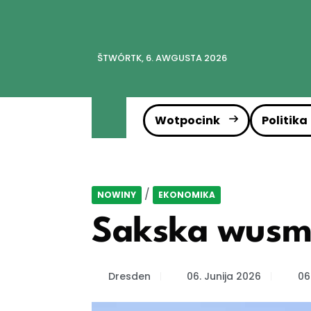
ŠTWÓRTK, 6. AWGUSTA 2026
Wotpocink
Politika
/
NOWINY
EKONOMIKA
Sakska wusmě
Dresden
06. Junija 2026
06