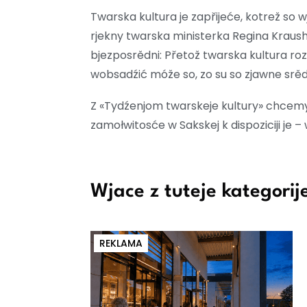
Twarska kultura je zapřijeće, kotrež so 
rjekny twarska ministerka Regina Kraus
bjezposrědni: Přetož twarska kultura ro
wobsadźić móže so, zo su so zjawne srěd
Z «Tydźenjom twarskeje kultury» chcemy
zamołwitosće w Sakskej k dispoziciji je –
Wjace z tuteje kategorij
REKLAMA