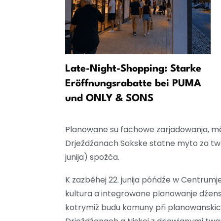
fD prosy wo
Late-Night-Shopping: Starke
e
Eröffnungsrabatte bei PUMA
rka
und ONLY & SONS
Planowane su fachowe zarjadowanja, mě
Drježdźanach Sakske statne myto za twar
junija) spožča.
K zazběhej 22. junija póńdźe w Centrumj
kultura a integrowane planowanje dźens
kotrymiž budu komuny při planowanski