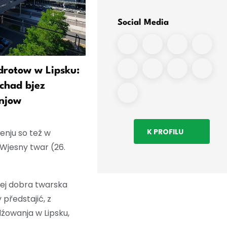
Social Media
drotow w Lipsku:
Bilger widźi najebać škit
chad bjez
trutow „zbytne riziko“ za
njow
lětanišća
K PROFILU
nju so tež w
 Wjesny twar (26.
tej dobra twarska
předstajić, z
owanja w Lipsku,