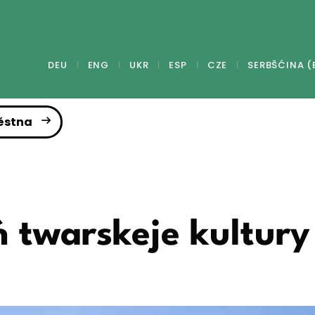
DEU
ENG
UKR
ESP
CZE
SERBŠĆINA (
ěstna
 twarskeje kultury