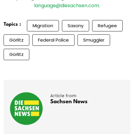
language@diesachsen.com
.
Topics :
Migration
Saxony
Refugee
Görlitz
Federal Police
Smuggler
Görlitz
Article from
Sachsen News