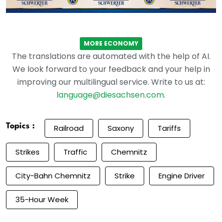
MORE ECONOMY
The translations are automated with the help of AI.
We look forward to your feedback and your help in
improving our multilingual service. Write to us at:
language@diesachsen.com
.
Topics :
Railroad
Saxony
Tariffs
Strikes
Traffic
Chemnitz
City-Bahn Chemnitz
Strike
Engine Driver
35-Hour Week