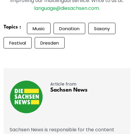
improving our multilingual service. Write to us at:
language@diesachsen.com
.
Topics :
Music
Donation
Saxony
Festival
Dresden
Article from
Sachsen News
Sachsen News is responsible for the content